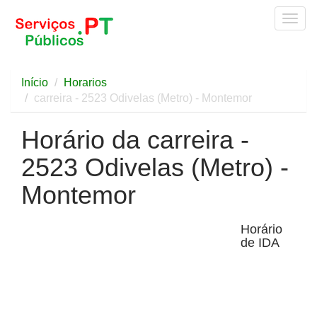
Togg
navig
Início
Horarios
carreira - 2523 Odivelas (Metro) - Montemor
Horário da carreira -
2523 Odivelas (Metro) -
Montemor
Horário
de IDA