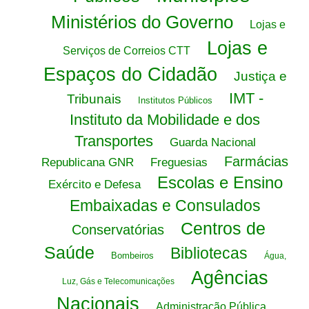
Ministérios do Governo
Lojas e
Lojas e
Serviços de Correios CTT
Espaços do Cidadão
Justiça e
IMT -
Tribunais
Institutos Públicos
Instituto da Mobilidade e dos
Transportes
Guarda Nacional
Farmácias
Republicana GNR
Freguesias
Escolas e Ensino
Exército e Defesa
Embaixadas e Consulados
Centros de
Conservatórias
Saúde
Bibliotecas
Bombeiros
Água,
Agências
Luz, Gás e Telecomunicações
Nacionais
Administração Pública