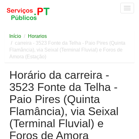
Togg
navig
Início
Horarios
carreira - 3523 Fonte da Telha - Paio Pires (Quinta
Flamância), via Seixal (Terminal Fluvial) e Foros de
Amora (Estação)
Horário da carreira -
3523 Fonte da Telha -
Paio Pires (Quinta
Flamância), via Seixal
(Terminal Fluvial) e
Foros de Amora