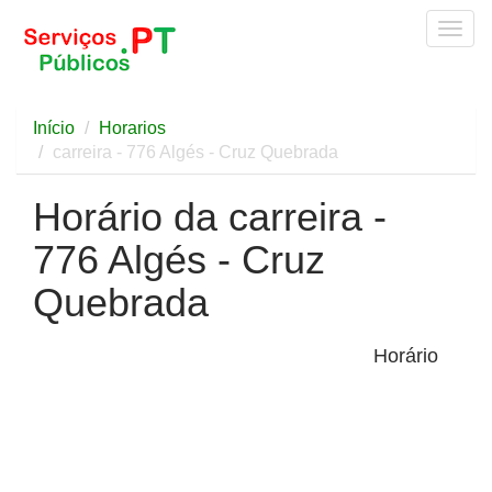
Togg
navig
Início
Horarios
carreira - 776 Algés - Cruz Quebrada
Horário da carreira -
776 Algés - Cruz
Quebrada
Horário