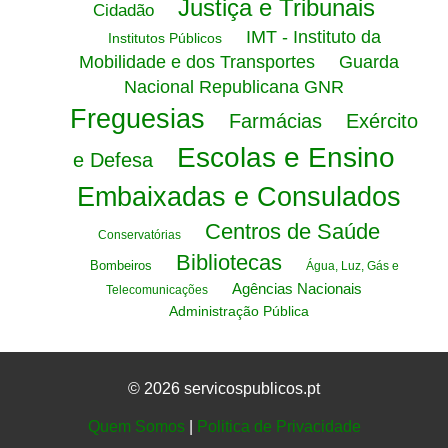
Justiça e Tribunais
Cidadão
IMT - Instituto da
Institutos Públicos
Mobilidade e dos Transportes
Guarda
Nacional Republicana GNR
Freguesias
Farmácias
Exército
Escolas e Ensino
e Defesa
Embaixadas e Consulados
Centros de Saúde
Conservatórias
Bibliotecas
Bombeiros
Água, Luz, Gás e
Agências Nacionais
Telecomunicações
Administração Pública
© 2026 servicospublicos.pt
Quem Somos
|
Politica de Privacidade