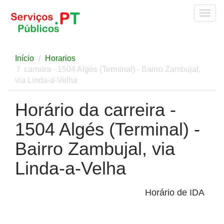
Togg
navig
Início
Horarios
carreira - 1504 Algés (Terminal) - Bairro Zambujal,
via Linda-a-Velha
Horário da carreira -
1504 Algés (Terminal) -
Bairro Zambujal, via
Linda-a-Velha
Horário de IDA