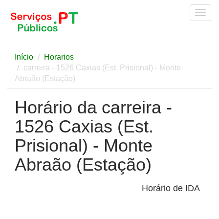
Togg
navig
Início
Horarios
carreira - 1526 Caxias (Est. Prisional) - Monte
Abraão (Estação)
Horário da carreira -
1526 Caxias (Est.
Prisional) - Monte
Abraão (Estação)
Horário de IDA