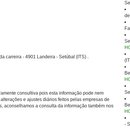
Se
de
Fa
Se
H
a carreira - 4901 Landeira - Setúbal (ITS) .
(I
Be
H
Se
eramente consultiva pois esta informação pode nem
alterações e ajustes diários feitos pelas empresas de
Be
as, aconselhamos a consulta da informação também nos
H
- 