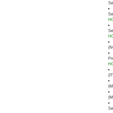
Se
Se
H
Se
H
(N
Pr
H
(I
(M
(M
Se