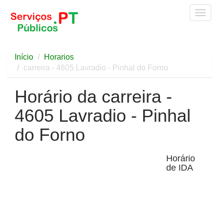
Togg
navig
Início
Horarios
carreira - 4605 Lavradio - Pinhal do Forno
Horário da carreira -
4605 Lavradio - Pinhal
do Forno
Horário
de IDA