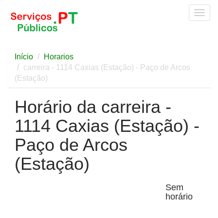
Togg
navig
Início
Horarios
carreira - 1114 Caxias (Estação) - Paço de Arcos
(Estação)
Horário da carreira -
1114 Caxias (Estação) -
Paço de Arcos
(Estação)
Sem
horário