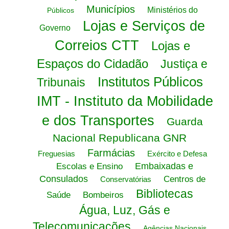
Municípios
Ministérios do
Públicos
Lojas e Serviços de
Governo
Correios CTT
Lojas e
Espaços do Cidadão
Justiça e
Institutos Públicos
Tribunais
IMT - Instituto da Mobilidade
e dos Transportes
Guarda
Nacional Republicana GNR
Farmácias
Freguesias
Exército e Defesa
Embaixadas e
Escolas e Ensino
Consulados
Centros de
Conservatórias
Bibliotecas
Saúde
Bombeiros
Água, Luz, Gás e
Telecomunicações
Agências Nacionais