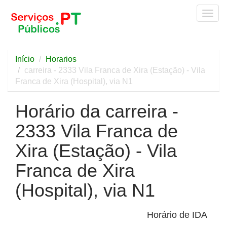
Togg
navig
Início
Horarios
carreira - 2333 Vila Franca de Xira (Estação) - Vila
Franca de Xira (Hospital), via N1
Horário da carreira -
2333 Vila Franca de
Xira (Estação) - Vila
Franca de Xira
(Hospital), via N1
Horário de IDA