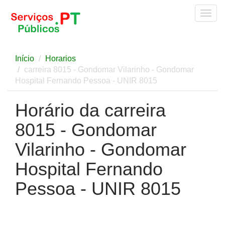
Togg
navig
Início
Horarios
carreira 8015 - Gondomar Vilarinho - Gondomar
Hospital Fernando Pessoa - UNIR 8015
Horário da carreira
8015 - Gondomar
Vilarinho - Gondomar
Hospital Fernando
Pessoa - UNIR 8015