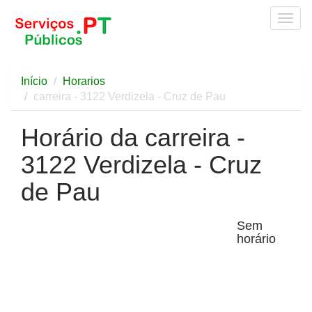
Togg
navig
Início
Horarios
carreira - 3122 Verdizela - Cruz de Pau
Horário da carreira -
3122 Verdizela - Cruz
de Pau
Sem
horário