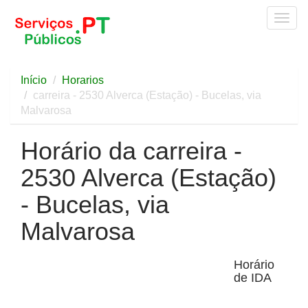
Togg
navig
Início
Horarios
carreira - 2530 Alverca (Estação) - Bucelas, via
Malvarosa
Horário da carreira -
2530 Alverca (Estação)
- Bucelas, via
Malvarosa
Horário
de IDA