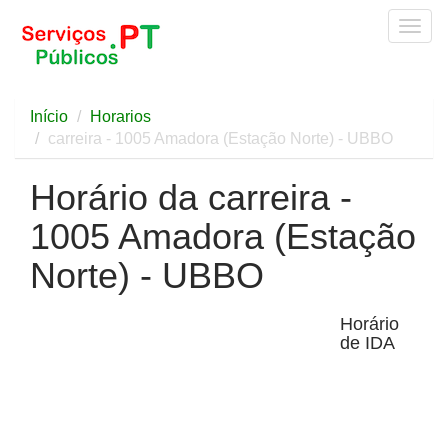
Togg
navig
Início
Horarios
carreira - 1005 Amadora (Estação Norte) - UBBO
Horário da carreira -
1005 Amadora (Estação
Norte) - UBBO
Horário
de IDA