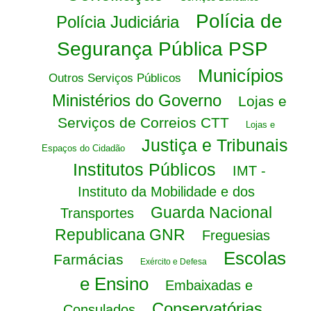
Polícia de
Polícia Judiciária
Segurança Pública PSP
Municípios
Outros Serviços Públicos
Ministérios do Governo
Lojas e
Serviços de Correios CTT
Lojas e
Justiça e Tribunais
Espaços do Cidadão
Institutos Públicos
IMT -
Instituto da Mobilidade e dos
Guarda Nacional
Transportes
Republicana GNR
Freguesias
Escolas
Farmácias
Exército e Defesa
e Ensino
Embaixadas e
Conservatórias
Consulados