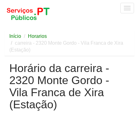
Togg
navig
Início
Horarios
carreira - 2320 Monte Gordo - Vila Franca de Xira
(Estação)
Horário da carreira -
2320 Monte Gordo -
Vila Franca de Xira
(Estação)