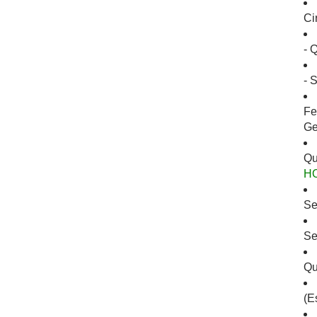
Ci
- 
- 
Fe
Ge
Qu
H
Se
Se
Qu
(E