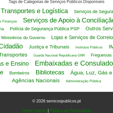
Tags de Categorias de Serviços Públicos Disponíveis
Transportes e Logística
Serviços de Segura
Serviços de Apoio à Conciliaçã
e Finanças
Outros Serv
Polícia de Segurança Pública PSP
ria
Lojas e Serviços de Correi
Ministérios do Governo
Cidadão
I
Justiça e Tribunais
Institutos Públicos
Transportes
Freguesias
Guarda Nacional Republicana GNR
Embaixadas e Consulado
s e Ensino
de
Bibliotecas
Água, Luz, Gás 
Bombeiros
Agências Nacionais
Administração Pública
© 2026 servicospublicos.pt
Quem Somos
|
Politica de Privacidade