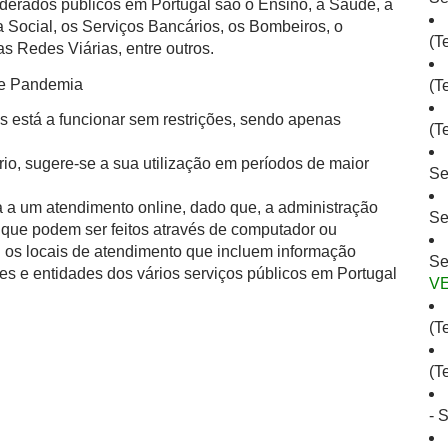
derados públicos em Portugal são o Ensino, a Saúde, a
 Social, os Serviços Bancários, os Bombeiros, o
(T
s Redes Viárias, entre outros.
de Pandemia
(T
s está a funcionar sem restrições, sendo apenas
(T
io, sugere-se a sua utilização em períodos de maior
Se
 a um atendimento online, dado que, a administração
Se
is que podem ser feitos através de computador ou
l os locais de atendimento que incluem informação
Se
es e entidades dos vários serviços públicos em Portugal
V
(T
(T
- 