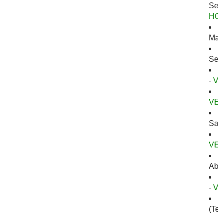
Se
H
Ma
Se
-
V
Sa
V
Ab
-
(T