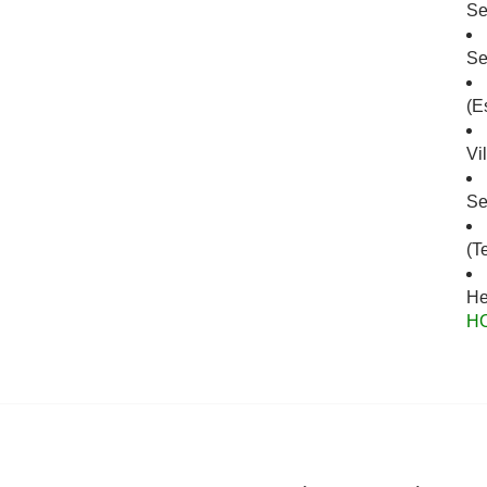
Se
Se
(E
Vi
Se
(T
He
H