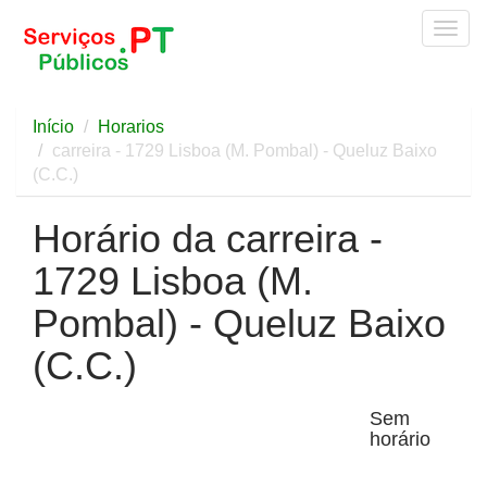
Togg
navig
Início
Horarios
carreira - 1729 Lisboa (M. Pombal) - Queluz Baixo
(C.C.)
Horário da carreira -
1729 Lisboa (M.
Pombal) - Queluz Baixo
(C.C.)
Sem
horário