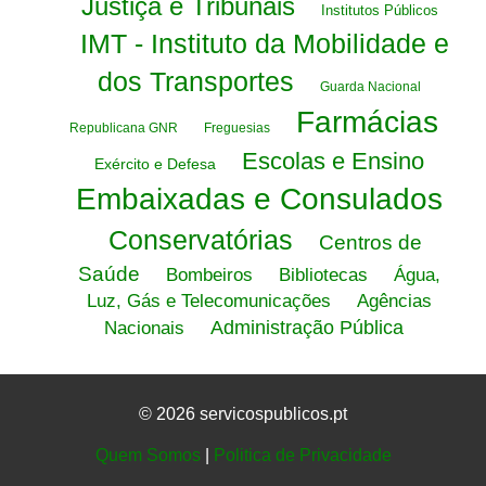
Justiça e Tribunais
Institutos Públicos
IMT - Instituto da Mobilidade e
dos Transportes
Guarda Nacional
Farmácias
Republicana GNR
Freguesias
Escolas e Ensino
Exército e Defesa
Embaixadas e Consulados
Conservatórias
Centros de
Saúde
Bombeiros
Bibliotecas
Água,
Luz, Gás e Telecomunicações
Agências
Administração Pública
Nacionais
© 2026 servicospublicos.pt
Quem Somos
|
Politica de Privacidade