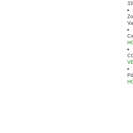
33
Zo
Va
Ci
H
CC
V
Pó
H