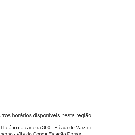
tros horários disponiveis nesta região
Horário da carreira 3001 Póvoa de Varzim
ranho - Vila do Conde Estação Portas