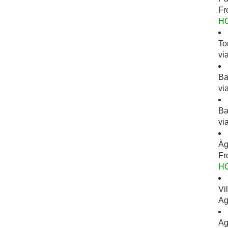
Fr
H
To
vi
Ba
vi
Ba
vi
Àg
Fr
H
Vi
Ag
Ag