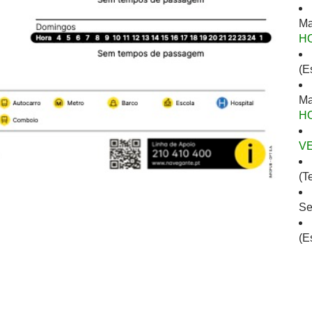
Ma
H
(E
Ma
H
V
(T
Se
(E