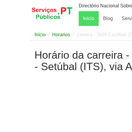
Directório Nacional Sobr
Início
Blog
Serv
Início
Horarios
carreira - 3605 Cacilhas (T
Horário da carreira 
- Setúbal (ITS), via 