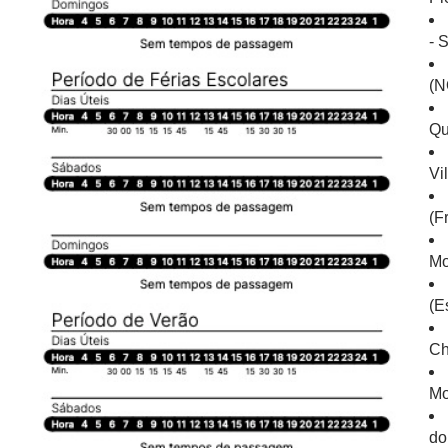
- 
(N
Qu
Vi
(F
Mo
(E
Ch
Mo
do