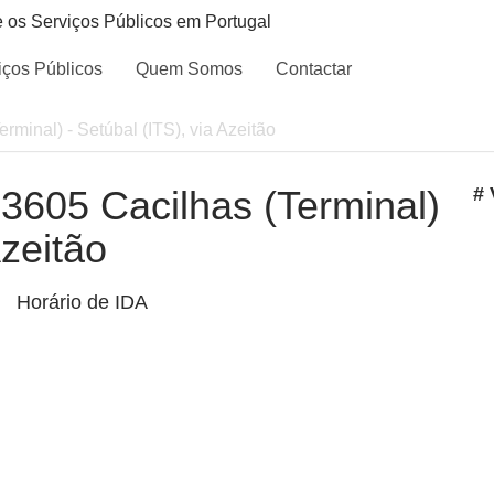
e os Serviços Públicos em Portugal
iços Públicos
Quem Somos
Contactar
erminal) - Setúbal (ITS), via Azeitão
- 3605 Cacilhas (Terminal)
# 
Azeitão
Horário de IDA