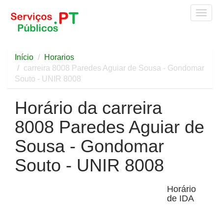
Togg
navig
Início
Horarios
carreira 8008 Paredes Aguiar de Sousa - Gondomar
Souto - UNIR 8008
Horário da carreira
8008 Paredes Aguiar de
Sousa - Gondomar
Souto - UNIR 8008
Horário
de IDA