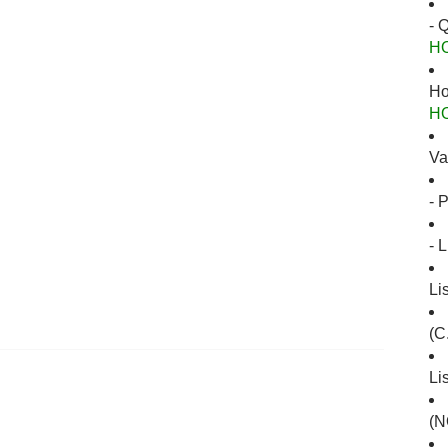
- 
H
Ho
H
Va
- 
- 
Li
(C
Li
(N