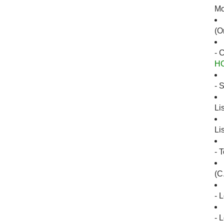
Mo
(O
- 
H
- 
Li
Li
- 
(C
- 
- 