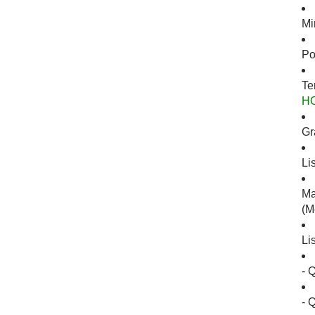
Mi
Po
Te
H
Gr
Li
Ma
(M
Li
- 
- 