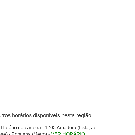
tros horários disponiveis nesta região
Horário da carreira - 1703 Amadora (Estação
rte) - Pontinha (Metro) -
VER HORÁRIO