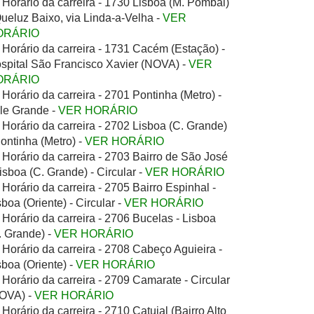
Horário da carreira - 1730 Lisboa (M. Pombal)
Queluz Baixo, via Linda-a-Velha -
VER
ORÁRIO
Horário da carreira - 1731 Cacém (Estação) -
spital São Francisco Xavier (NOVA) -
VER
ORÁRIO
Horário da carreira - 2701 Pontinha (Metro) -
le Grande -
VER HORÁRIO
Horário da carreira - 2702 Lisboa (C. Grande)
Pontinha (Metro) -
VER HORÁRIO
Horário da carreira - 2703 Bairro de São José
Lisboa (C. Grande) - Circular -
VER HORÁRIO
Horário da carreira - 2705 Bairro Espinhal -
sboa (Oriente) - Circular -
VER HORÁRIO
Horário da carreira - 2706 Bucelas - Lisboa
. Grande) -
VER HORÁRIO
Horário da carreira - 2708 Cabeço Aguieira -
sboa (Oriente) -
VER HORÁRIO
Horário da carreira - 2709 Camarate - Circular
OVA) -
VER HORÁRIO
Horário da carreira - 2710 Catujal (Bairro Alto