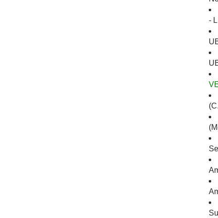
- 
U
UB
V
(C.
(M
Se
Am
Am
Su