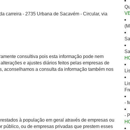
Qu
V
da carreira - 2735 Urbana de Sacavém - Circular, via
(M
Sa
Sa
eramente consultiva pois esta informação pode nem
H
alterações e ajustes diários feitos pelas empresas de
as, aconselhamos a consulta da informação também nos
Li
Li
Fr
- 
- 
 prestados à população em geral através de empresas ou
H
or público, ou de empresas privadas que prestem esses