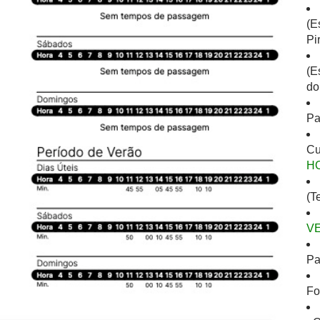
(E
Pi
(E
do
Pa
Cu
H
(T
V
Pa
Fo