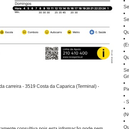
Se
Se
Qu
(E
Qu
Se
Gr
a carreira - 3519 Costa da Caparica (Terminal) -
Pi
- 
(N
Qu
eramente consultiva pois esta informação pode nem