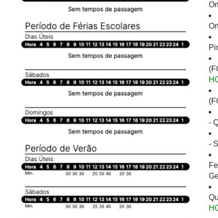
Or
Or
Pi
(F
H
(F
- 
- 
Fe
Ge
Qu
H