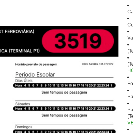
Ca
Co
Va
(T
(T
H
Fo
Pa
Pa
(T
V