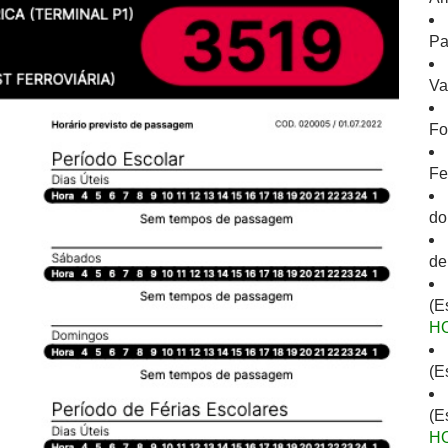
Pa
Va
Fo
Fe
do
de
(E
H
(E
(E
H