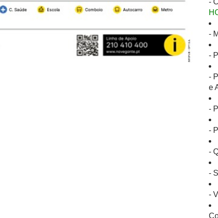
- 
H
- 
- 
- 
e 
- 
- 
- 
- 
- 
Co