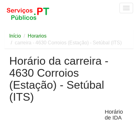
Togg
navig
Início
Horarios
carreira - 4630 Corroios (Estação) - Setúbal (ITS)
Horário da carreira -
4630 Corroios
(Estação) - Setúbal
(ITS)
Horário
de IDA