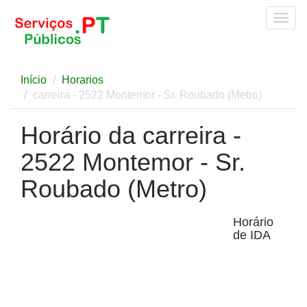
Togg
navig
Início
Horarios
carreira - 2522 Montemor - Sr. Roubado (Metro)
Horário da carreira -
2522 Montemor - Sr.
Roubado (Metro)
Horário
de IDA