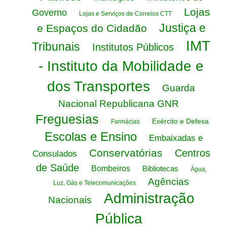
Lojas
Governo
Lojas e Serviços de Correios CTT
Justiça e
e Espaços do Cidadão
IMT
Tribunais
Institutos Públicos
- Instituto da Mobilidade e
dos Transportes
Guarda
Nacional Republicana GNR
Freguesias
Exército e Defesa
Farmácias
Escolas e Ensino
Embaixadas e
Conservatórias
Centros
Consulados
de Saúde
Bombeiros
Bibliotecas
Água,
Agências
Luz, Gás e Telecomunicações
Administração
Nacionais
Pública