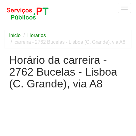
Togg
navig
Início
Horarios
carreira - 2762 Bucelas - Lisboa (C. Grande), via A8
Horário da carreira -
2762 Bucelas - Lisboa
(C. Grande), via A8