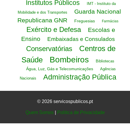
Institutos Públicos
IMT - Instituto da
Guarda Nacional
Mobilidade e dos Transportes
Republicana GNR
Freguesias
Farmácias
Exército e Defesa
Escolas e
Ensino
Embaixadas e Consulados
Centros de
Conservatórias
Bombeiros
Saúde
Bibliotecas
Água, Luz, Gás e Telecomunicações
Agências
Administração Pública
Nacionais
© 2026 servicospublicos.pt
Quem Somos
|
Politica de Privacidade