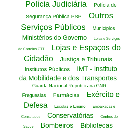
Polícia Judiciária
Polícia de
Outros
Segurança Pública PSP
Serviços Públicos
Municípios
Ministérios do Governo
Lojas e Serviços
Lojas e Espaços do
de Correios CTT
Cidadão
Justiça e Tribunais
IMT - Instituto
Institutos Públicos
da Mobilidade e dos Transportes
Guarda Nacional Republicana GNR
Exército e
Farmácias
Freguesias
Defesa
Escolas e Ensino
Embaixadas e
Conservatórias
Consulados
Centros de
Bombeiros
Bibliotecas
Saúde