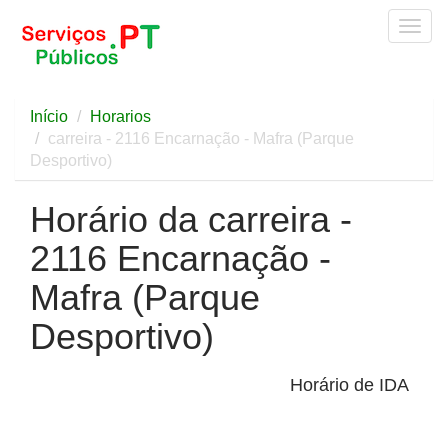
Togg
navig
Início
Horarios
carreira - 2116 Encarnação - Mafra (Parque
Desportivo)
Horário da carreira -
2116 Encarnação -
Mafra (Parque
Desportivo)
Horário de IDA