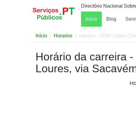
Directório Nacional Sobr
Início
Blog
Serv
Início
Horarios
carreira - 2726 Lisboa (O
Horário da carreira -
Loures, via Sacavé
Ho