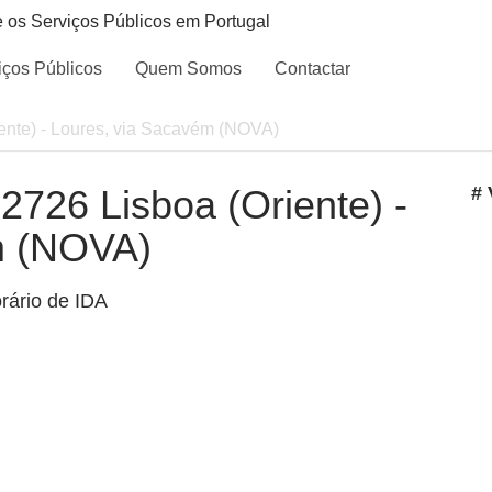
e os Serviços Públicos em Portugal
iços Públicos
Quem Somos
Contactar
riente) - Loures, via Sacavém (NOVA)
 2726 Lisboa (Oriente) -
# 
m (NOVA)
rário de IDA