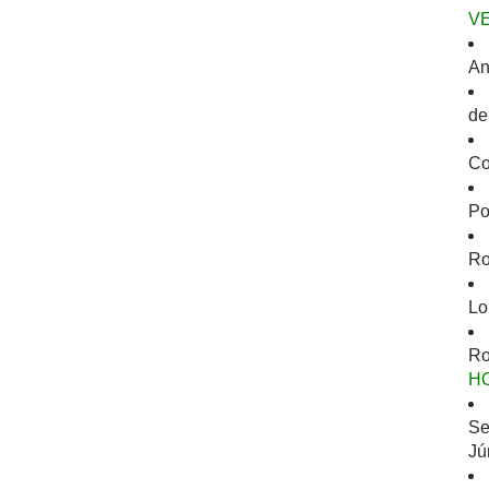
V
An
de
Co
Po
Ro
Lo
Ro
H
Se
Jú