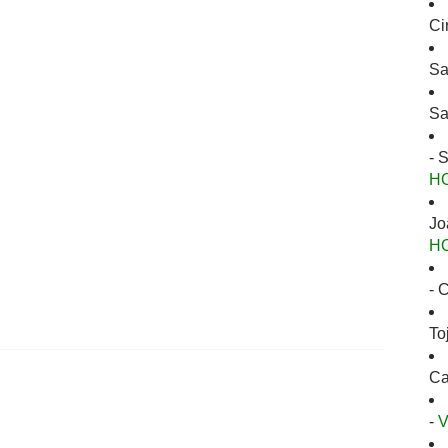
Ci
Sa
Sa
- 
H
Jo
H
- 
To
Ca
-