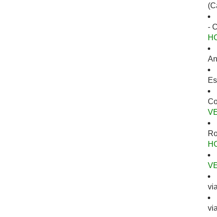
(C
- 
H
An
Es
Co
V
Ro
H
V
vi
vi