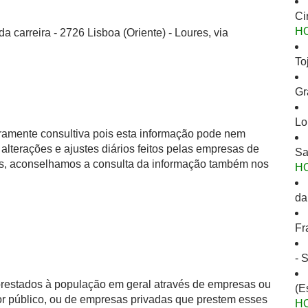
Ci
H
a carreira - 2726 Lisboa (Oriente) - Loures, via
To
Gr
Lo
eramente consultiva pois esta informação pode nem
alterações e ajustes diários feitos pelas empresas de
Sa
as, aconselhamos a consulta da informação também nos
H
da
Fr
- 
 prestados à população em geral através de empresas ou
(E
or público, ou de empresas privadas que prestem esses
H