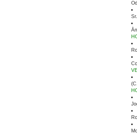
Od
Sr
Ân
H
Ro
Co
V
(C
H
Jo
Ro
Mo