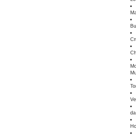
Ma
Bu
Cr
Ch
Mo
Mu
To
Ve
da
Ho