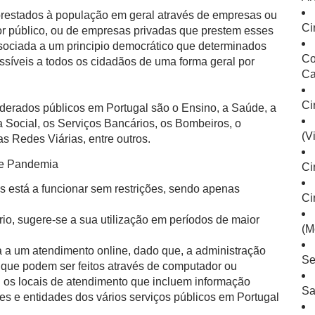
 prestados à população em geral através de empresas ou
Ci
or público, ou de empresas privadas que prestem esses
ssociada a um principio democrático que determinados
Co
ssíveis a todos os cidadãos de uma forma geral por
Ca
Ci
derados públicos em Portugal são o Ensino, a Saúde, a
 Social, os Serviços Bancários, os Bombeiros, o
(V
s Redes Viárias, entre outros.
de Pandemia
Ci
s está a funcionar sem restrições, sendo apenas
Ci
io, sugere-se a sua utilização em períodos de maior
(M
 a um atendimento online, dado que, a administração
Se
is que podem ser feitos através de computador ou
l os locais de atendimento que incluem informação
Sa
es e entidades dos vários serviços públicos em Portugal