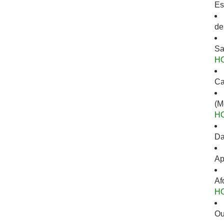
Es
de
Sa
H
Ca
(M
H
Da
Ap
Af
H
Ou