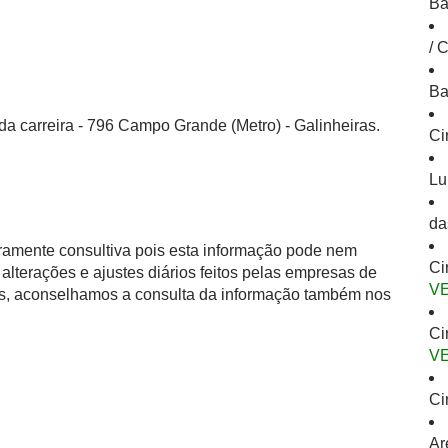
Ba
/ 
Ba
da carreira - 796 Campo Grande (Metro) - Galinheiras.
Ci
Lu
da
eramente consultiva pois esta informação pode nem
Ci
alterações e ajustes diários feitos pelas empresas de
V
as, aconselhamos a consulta da informação também nos
Ci
V
Ci
Ar