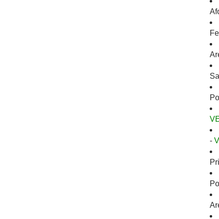
Af
Fe
Ar
Sa
Po
V
-
Pr
Po
Ar