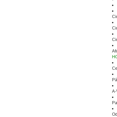
Ci
Ci
Ci
Af
H
Ce
Pá
A-
Pa
Od