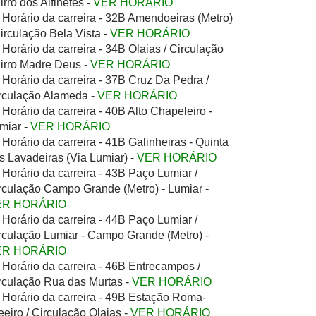
irro dos Alfinetes -
VER HORÁRIO
Horário da carreira - 32B Amendoeiras (Metro)
Circulação Bela Vista -
VER HORÁRIO
Horário da carreira - 34B Olaias / Circulação
irro Madre Deus -
VER HORÁRIO
Horário da carreira - 37B Cruz Da Pedra /
rculação Alameda -
VER HORÁRIO
Horário da carreira - 40B Alto Chapeleiro -
miar -
VER HORÁRIO
Horário da carreira - 41B Galinheiras - Quinta
s Lavadeiras (Via Lumiar) -
VER HORÁRIO
Horário da carreira - 43B Paço Lumiar /
rculação Campo Grande (Metro) - Lumiar -
ER HORÁRIO
Horário da carreira - 44B Paço Lumiar /
rculação Lumiar - Campo Grande (Metro) -
ER HORÁRIO
Horário da carreira - 46B Entrecampos /
rculação Rua das Murtas -
VER HORÁRIO
Horário da carreira - 49B Estação Roma-
eeiro / Circulação Olaias -
VER HORÁRIO