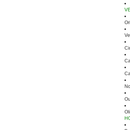
V
Or
Ve
Ci
Ca
Ca
No
Ou
Ol
H