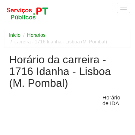
Togg
navig
Início
Horarios
carreira - 1716 Idanha - Lisboa (M. Pombal)
Horário da carreira -
1716 Idanha - Lisboa
(M. Pombal)
Horário
de IDA