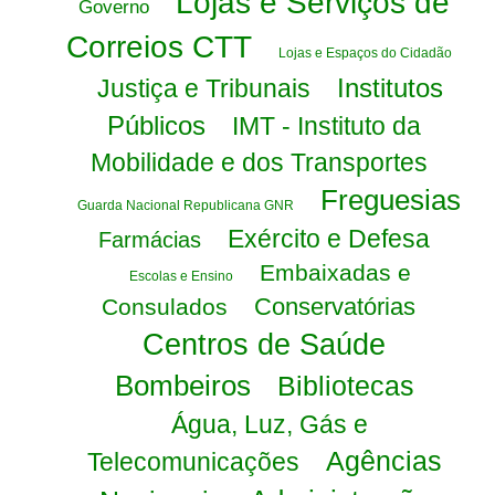
Lojas e Serviços de
Governo
Correios CTT
Lojas e Espaços do Cidadão
Institutos
Justiça e Tribunais
Públicos
IMT - Instituto da
Mobilidade e dos Transportes
Freguesias
Guarda Nacional Republicana GNR
Exército e Defesa
Farmácias
Embaixadas e
Escolas e Ensino
Conservatórias
Consulados
Centros de Saúde
Bombeiros
Bibliotecas
Água, Luz, Gás e
Agências
Telecomunicações