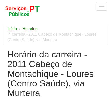
Togg
navig
Início
Horarios
carreira - 2011 Cabeço de Montachique - Loures
(Centro Saúde), via Murteira
Horário da carreira -
2011 Cabeço de
Montachique - Loures
(Centro Saúde), via
Murteira