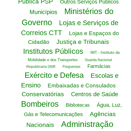
Pública PSP
Outros Serviços Públicos
Ministérios do
Municípios
Governo
Lojas e Serviços de
Correios CTT
Lojas e Espaços do
Justiça e Tribunais
Cidadão
Institutos Públicos
IMT - Instituto da
Mobilidade e dos Transportes
Guarda Nacional
Farmácias
Republicana GNR
Freguesias
Exército e Defesa
Escolas e
Ensino
Embaixadas e Consulados
Conservatórias
Centros de Saúde
Bombeiros
Água, Luz,
Bibliotecas
Agências
Gás e Telecomunicações
Administração
Nacionais