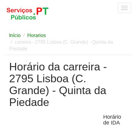
Togg
navig
Início
Horarios
carreira - 2795 Lisboa (C. Grande) - Quinta da
Piedade
Horário da carreira -
2795 Lisboa (C.
Grande) - Quinta da
Piedade
Horário
de IDA