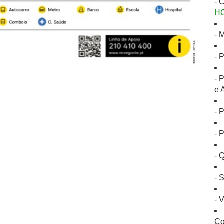
- 
H
- 
- 
- 
e 
- 
- 
- 
- 
- 
Co