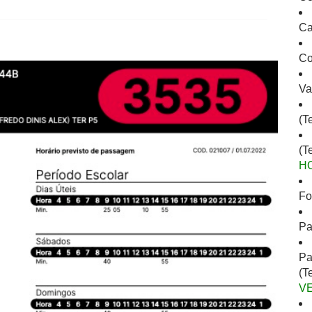
Ca
Co
Va
(T
(T
H
Fo
Pa
Pa
(T
V