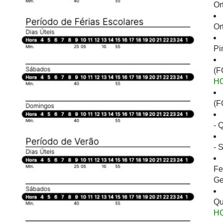
Or
Or
Pi
(F
H
(F
- 
- 
Fe
Ge
Qu
H