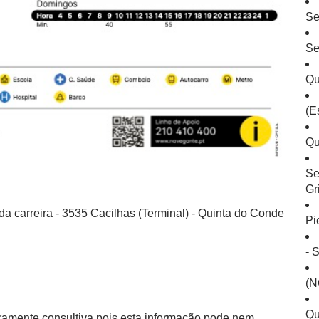
Se
Se
Qu
(E
Qu
Se
Gr
da carreira - 3535 Cacilhas (Terminal) - Quinta do Conde
Pi
- 
(N
Qu
eramente consultiva pois esta informação pode nem