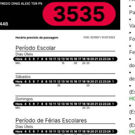
Pa
Va
Fo
Fe
do
de
(E
H
(E
(E
H