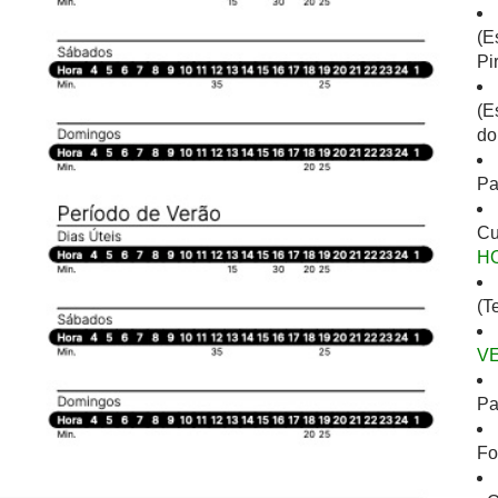
(E
Pi
(E
do
Pa
Cu
H
(T
V
Pa
Fo