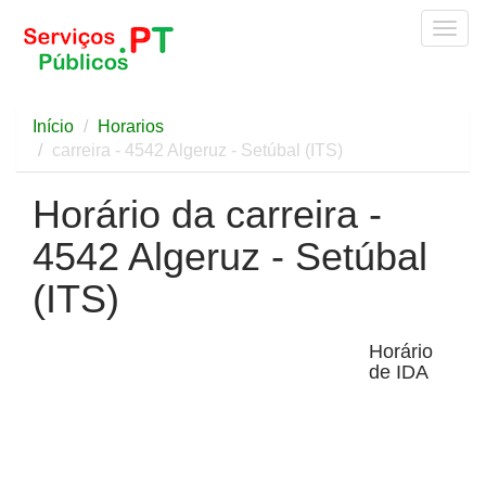
Togg
navig
Início
Horarios
carreira - 4542 Algeruz - Setúbal (ITS)
Horário da carreira -
4542 Algeruz - Setúbal
(ITS)
Horário
de IDA