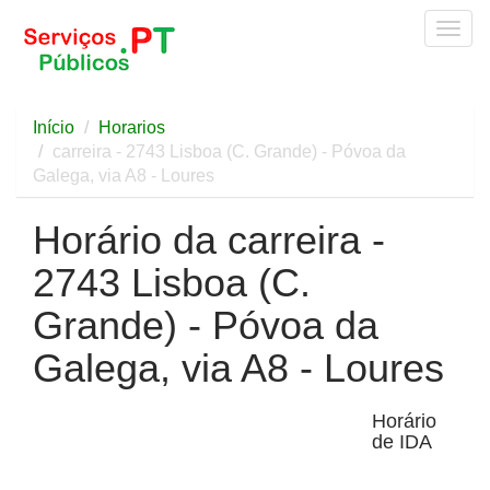
Togg
navig
Início
Horarios
carreira - 2743 Lisboa (C. Grande) - Póvoa da
Galega, via A8 - Loures
Horário da carreira -
2743 Lisboa (C.
Grande) - Póvoa da
Galega, via A8 - Loures
Horário
de IDA