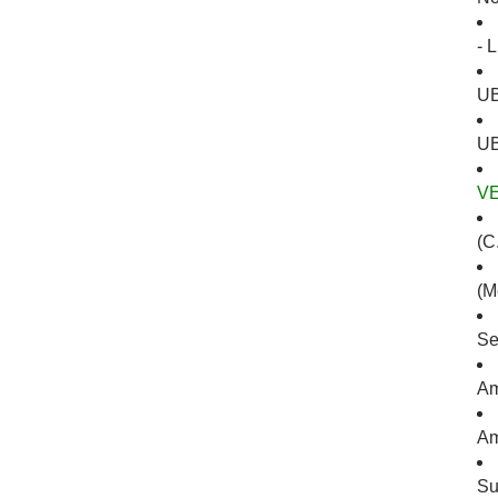
- 
U
UB
V
(C.
(M
Se
Am
Am
Su