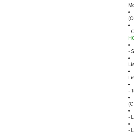
Mo
(O
- 
H
- 
Li
Li
- 
(C
- 
- 