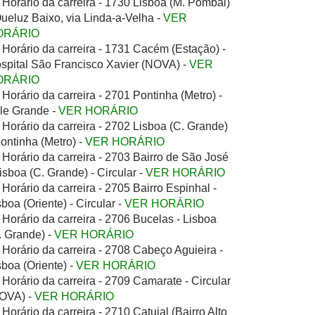
Horário da carreira - 1730 Lisboa (M. Pombal)
Queluz Baixo, via Linda-a-Velha -
VER
ORÁRIO
Horário da carreira - 1731 Cacém (Estação) -
spital São Francisco Xavier (NOVA) -
VER
ORÁRIO
Horário da carreira - 2701 Pontinha (Metro) -
le Grande -
VER HORÁRIO
Horário da carreira - 2702 Lisboa (C. Grande)
Pontinha (Metro) -
VER HORÁRIO
Horário da carreira - 2703 Bairro de São José
Lisboa (C. Grande) - Circular -
VER HORÁRIO
Horário da carreira - 2705 Bairro Espinhal -
sboa (Oriente) - Circular -
VER HORÁRIO
Horário da carreira - 2706 Bucelas - Lisboa
. Grande) -
VER HORÁRIO
Horário da carreira - 2708 Cabeço Aguieira -
sboa (Oriente) -
VER HORÁRIO
Horário da carreira - 2709 Camarate - Circular
OVA) -
VER HORÁRIO
Horário da carreira - 2710 Catujal (Bairro Alto