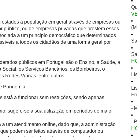
Qu
V
 prestados à população em geral através de empresas ou
(M
or público, ou de empresas privadas que prestem esses
ssociada a um principio democrático que determinados
Sa
ssíveis a todos os cidadãos de uma forma geral por
Sa
H
derados públicos em Portugal são o Ensino, a Saúde, a
 Social, os Serviços Bancários, os Bombeiros, o
Li
s Redes Viárias, entre outros.
de Pandemia
Li
Fr
s está a funcionar sem restrições, sendo apenas
- 
io, sugere-se a sua utilização em períodos de maior
- 
 a um atendimento online, dado que, a administração
H
is que podem ser feitos através de computador ou