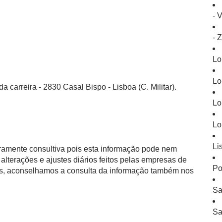
- 
- 
Lo
Lo
 carreira - 2830 Casal Bispo - Lisboa (C. Militar).
Lo
Lo
Li
eramente consultiva pois esta informação pode nem
alterações e ajustes diários feitos pelas empresas de
Po
as, aconselhamos a consulta da informação também nos
Sa
Sa