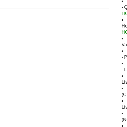
- 
H
Ho
H
Va
- 
- 
Li
(C
Li
(N