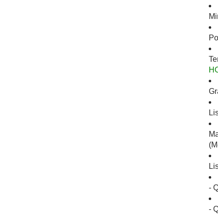
Mi
Po
Te
H
Gr
Li
Ma
(M
Li
- 
- 