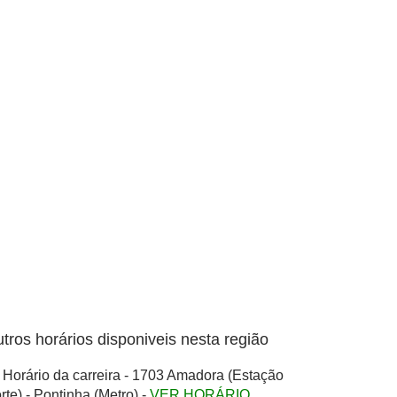
tros horários disponiveis nesta região
Horário da carreira - 1703 Amadora (Estação
rte) - Pontinha (Metro) -
VER HORÁRIO