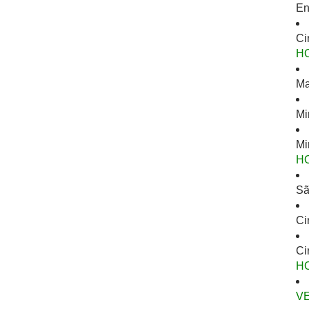
En
Ci
H
Ma
Mi
Mi
H
Sã
Ci
Ci
H
V