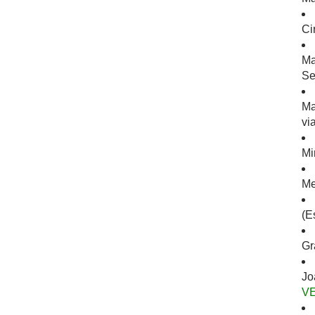
Ci
Ma
Se
Ma
vi
Mi
Me
(E
Gr
Jo
V