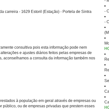
- 
- 
 carreira - 1629 Estoril (Estação) - Portela de Sintra
- 
(M
Mo
eramente consultiva pois esta informação pode nem
H
alterações e ajustes diários feitos pelas empresas de
as, aconselhamos a consulta da informação também nos
Re
Re
Se
Ca
 prestados à população em geral através de empresas ou
Ca
or público, ou de empresas privadas que prestem esses
H