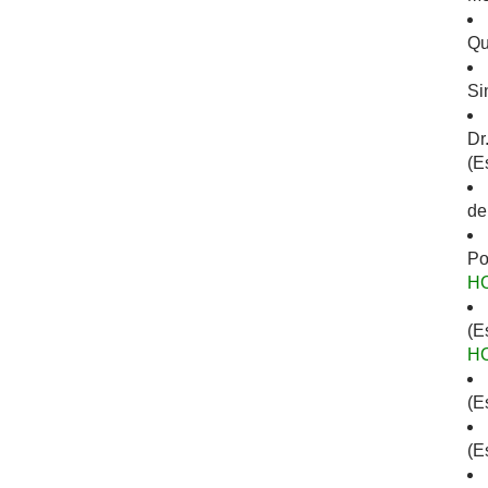
Qu
Si
Dr
(E
de
Po
H
(E
H
(E
(E