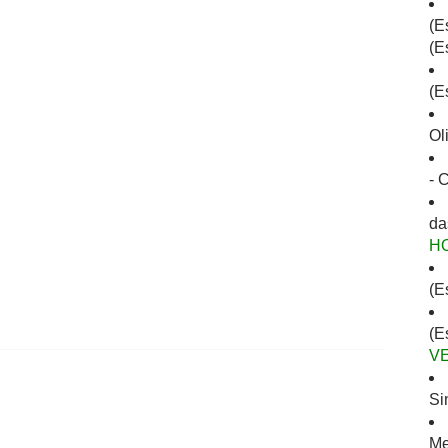
(E
(E
(E
Ol
- 
da
H
(E
(E
V
Si
Me