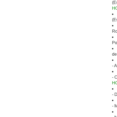
(E
H
(E
Ro
Po
de
- 
- 
H
- 
- 