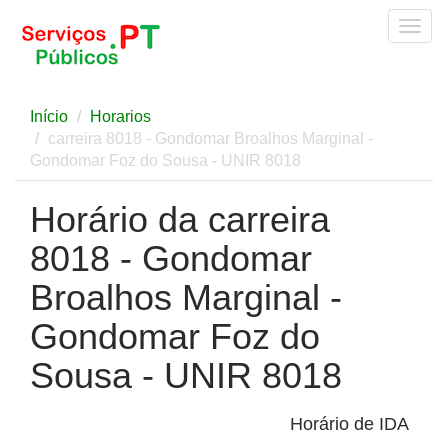
Togg
navig
Início
Horarios
carreira 8018 - Gondomar Broalhos Marginal -
Gondomar Foz do Sousa - UNIR 8018
Horário da carreira
8018 - Gondomar
Broalhos Marginal -
Gondomar Foz do
Sousa - UNIR 8018
Horário de IDA