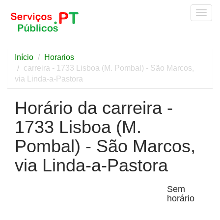
Togg
navig
Início
Horarios
carreira - 1733 Lisboa (M. Pombal) - São Marcos,
via Linda-a-Pastora
Horário da carreira -
1733 Lisboa (M.
Pombal) - São Marcos,
via Linda-a-Pastora
Sem
horário