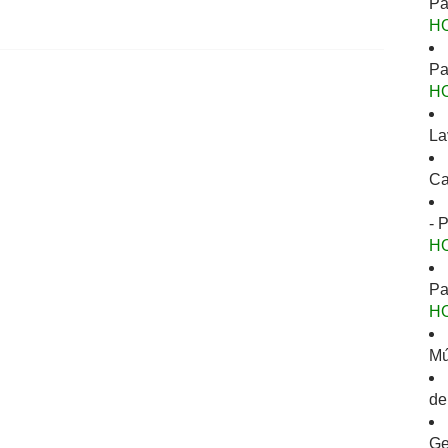
Pa
H
Pa
H
La
Ca
- 
H
Pa
H
Mú
de
Ge