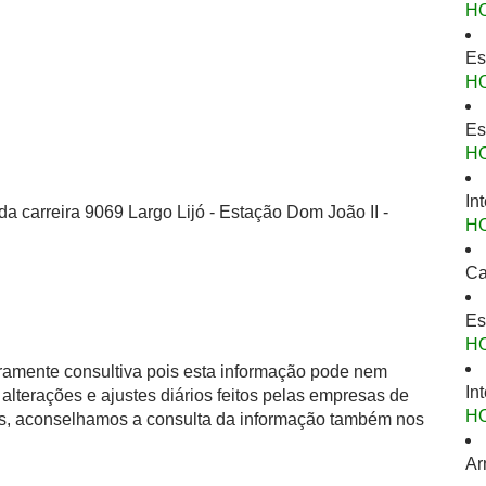
H
Es
H
Es
H
In
a carreira 9069 Largo Lijó - Estação Dom João II -
H
Ca
Es
H
eramente consultiva pois esta informação pode nem
In
alterações e ajustes diários feitos pelas empresas de
H
as, aconselhamos a consulta da informação também nos
Ar