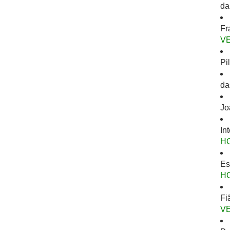
da
Fr
V
Pi
da
Jo
In
H
Es
H
Fi
V