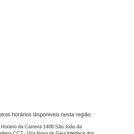
tros horários disponiveis nesta região
Horário da Carreira 1408 São João da
deira CCT - Vila Nova de Gaia Interface dos