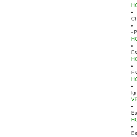
H
Ch
- 
H
Es
H
Es
H
Ig
V
Es
H
Es