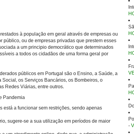
In
H
Sã
H
 prestados à população em geral através de empresas ou
or público, ou de empresas privadas que prestem esses
In
ssociada a um principio democrático que determinados
H
ssíveis a todos os cidadãos de uma forma geral por
Fr
V
derados públicos em Portugal são o Ensino, a Saúde, a
 Social, os Serviços Bancários, os Bombeiros, o
Pa
s Redes Viárias, entre outros.
H
de Pandemia
Do
s está a funcionar sem restrições, sendo apenas
Po
io, sugere-se a sua utilização em períodos de maior
-