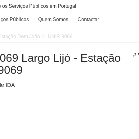
e os Serviços Públicos em Portugal
iços Públicos
Quem Somos
Contactar
- Estação Dom João II - UNIR 9069
9069 Largo Lijó - Estação
# 
 9069
de IDA