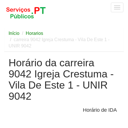
Togg
navig
Início
Horarios
carreira 9042 Igreja Crestuma - Vila De Este 1 -
UNIR 9042
Horário da carreira
9042 Igreja Crestuma -
Vila De Este 1 - UNIR
9042
Horário de IDA