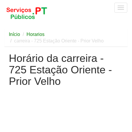
Togg
navig
Início
Horarios
carreira - 725 Estação Oriente - Prior Velho
Horário da carreira -
725 Estação Oriente -
Prior Velho