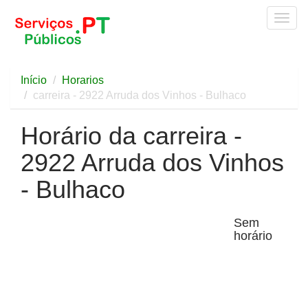
Togg
navig
Início
Horarios
carreira - 2922 Arruda dos Vinhos - Bulhaco
Horário da carreira -
2922 Arruda dos Vinhos
- Bulhaco
Sem
horário