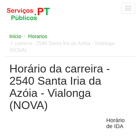
Togg
navig
Início
Horarios
carreira - 2540 Santa Iria da Azóia - Vialonga
(NOVA)
Horário da carreira -
2540 Santa Iria da
Azóia - Vialonga
(NOVA)
Horário
de IDA