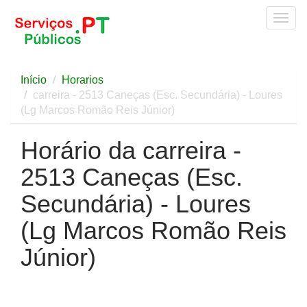
Togg
navig
Início
Horarios
carreira - 2513 Caneças (Esc. Secundária) - Loures
(Lg Marcos Romão Reis Júnior)
Horário da carreira -
2513 Caneças (Esc.
Secundária) - Loures
(Lg Marcos Romão Reis
Júnior)