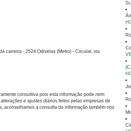
Sr
Ân
H
Ro
Co
 carreira - 2524 Odivelas (Metro) - Circular, via
V
(C
H
Jo
eramente consultiva pois esta informação pode nem
Ro
alterações e ajustes diários feitos pelas empresas de
as, aconselhamos a consulta da informação também nos
Mo
Ci