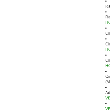
Ra
Ra
H
Ci
Ci
H
Ci
H
Ci
(M
Ad
V
V