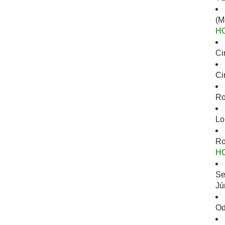
(M
H
Ci
Ci
Ro
Lo
Ro
H
Se
Jú
Od