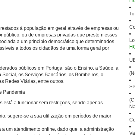
H
To
Co
 prestados à população em geral através de empresas ou
or público, ou de empresas privadas que prestem esses
Lo
ssociada a um principio democrático que determinados
H
ssíveis a todos os cidadãos de uma forma geral por
UB
derados públicos em Portugal são o Ensino, a Saúde, a
(N
 Social, os Serviços Bancários, os Bombeiros, o
s Redes Viárias, entre outros.
Se
de Pandemia
(C
s está a funcionar sem restrições, sendo apenas
Na
io, sugere-se a sua utilização em períodos de maior
Co
 a um atendimento online, dado que, a administração
Va