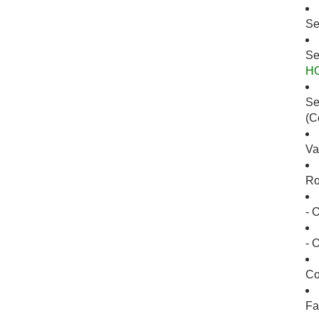
Se
Se
H
Se
(C
Va
Ro
- 
- 
Co
Fa