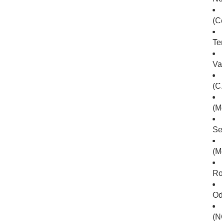
(C
Te
Va
(C.
(M
Se
(M
Ro
Od
(N