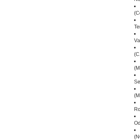
(C
Te
Va
(C.
(M
Se
(M
Ro
Od
(N