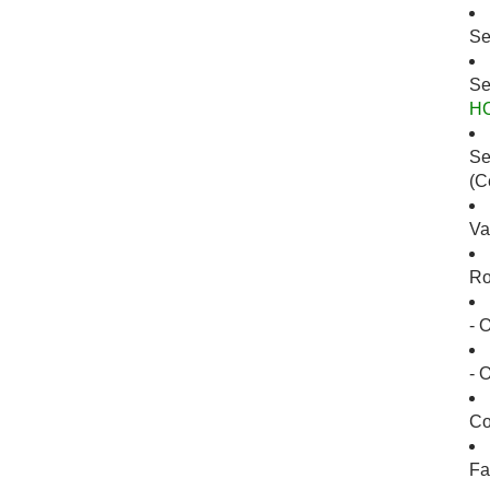
Se
Se
H
Se
(C
Va
Ro
- 
- 
Co
Fa