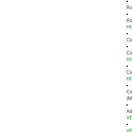
Ra
Ra
H
Ci
Ci
H
Ci
H
Ci
(M
Ad
V
V