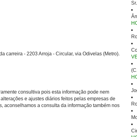
Sr
Ân
H
Ro
Co
 carreira - 2203 Arroja - Circular, via Odivelas (Metro).
V
(C
H
Jo
eramente consultiva pois esta informação pode nem
alterações e ajustes diários feitos pelas empresas de
Ro
as, aconselhamos a consulta da informação também nos
Mo
Ci