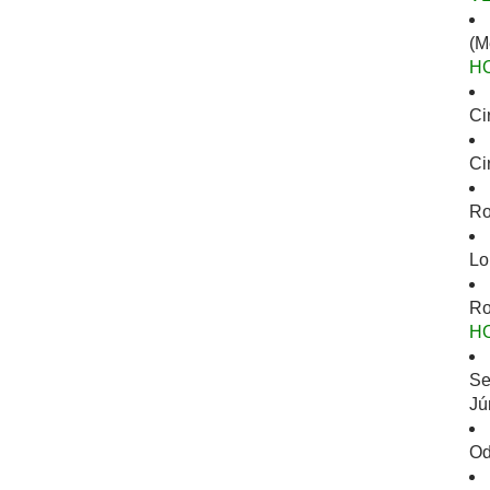
(M
H
Ci
Ci
Ro
Lo
Ro
H
Se
Jú
Od