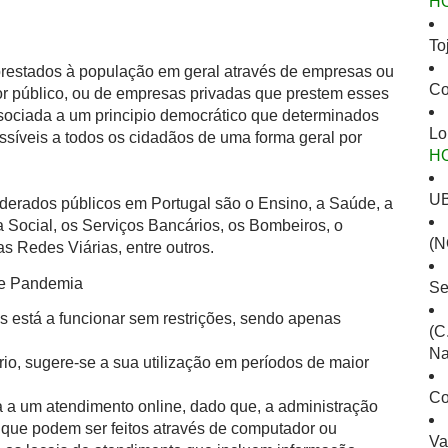
H
To
 prestados à população em geral através de empresas ou
Co
or público, ou de empresas privadas que prestem esses
ssociada a um principio democrático que determinados
Lo
ssíveis a todos os cidadãos de uma forma geral por
H
UB
derados públicos em Portugal são o Ensino, a Saúde, a
 Social, os Serviços Bancários, os Bombeiros, o
(N
s Redes Viárias, entre outros.
de Pandemia
Se
s está a funcionar sem restrições, sendo apenas
(C
Na
io, sugere-se a sua utilização em períodos de maior
Co
 a um atendimento online, dado que, a administração
is que podem ser feitos através de computador ou
Va