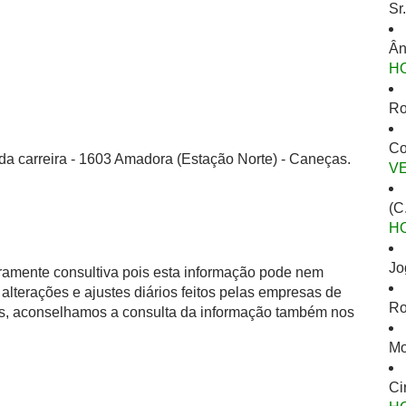
Sr
Ân
H
Ro
Co
da carreira - 1603 Amadora (Estação Norte) - Caneças.
V
(C
H
Jo
eramente consultiva pois esta informação pode nem
alterações e ajustes diários feitos pelas empresas de
Ro
as, aconselhamos a consulta da informação também nos
Mo
Ci