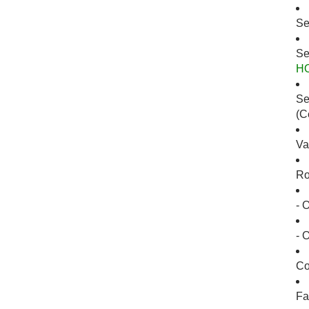
Se
Se
H
Se
(C
Va
Ro
- 
- 
Co
Fa