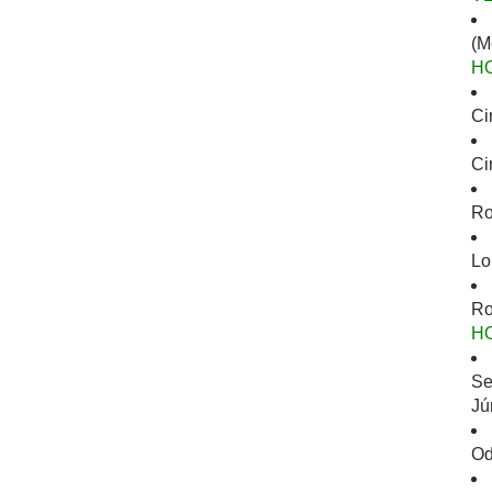
(M
H
Ci
Ci
Ro
Lo
Ro
H
Se
Jú
Od