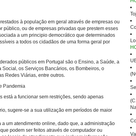
H
To
 prestados à população em geral através de empresas ou
Co
or público, ou de empresas privadas que prestem esses
ssociada a um principio democrático que determinados
Lo
ssíveis a todos os cidadãos de uma forma geral por
H
UB
derados públicos em Portugal são o Ensino, a Saúde, a
 Social, os Serviços Bancários, os Bombeiros, o
(N
s Redes Viárias, entre outros.
de Pandemia
Se
s está a funcionar sem restrições, sendo apenas
(C
Na
io, sugere-se a sua utilização em períodos de maior
Co
 a um atendimento online, dado que, a administração
is que podem ser feitos através de computador ou
Va