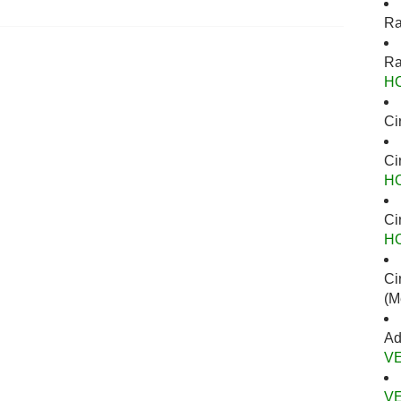
Ra
Ra
H
Ci
Ci
H
Ci
H
Ci
(M
Ad
V
V