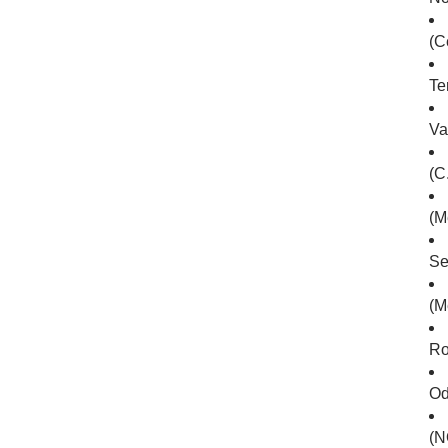
(C
Te
Va
(C.
(M
Se
(M
Ro
Od
(N