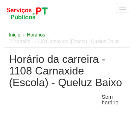
Togg
navig
Início
Horarios
carreira - 1108 Carnaxide (Escola) - Queluz Baixo
Horário da carreira -
1108 Carnaxide
(Escola) - Queluz Baixo
Sem
horário